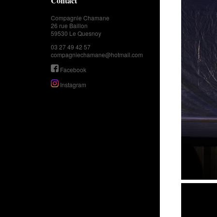
Contact
Compagnie Chamane
26 rue Baillon
59530 Le Quesnoy
03 27 49 42 57
compagniechamane@hotmail.com
Facebook
Instagram