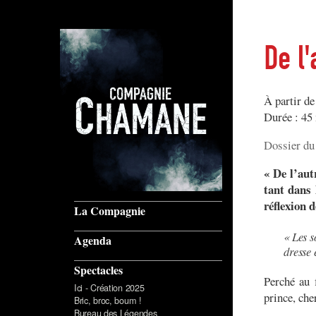
De l
À partir de
Durée : 45
Dossier du
« De l’aut
tant dans 
réflexion 
La Compagnie
« Les s
Agenda
dresse 
Spectacles
Perché au 
Ici - Création 2025
prince, che
Bric, broc, boum !
Bureau des Légendes