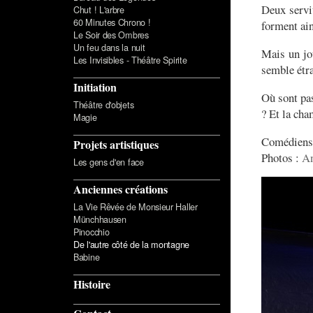
Deux servi
Chut ! L'arbre
60 Minutes Chrono !
forment ain
Le Soir des Ombres
Un feu dans la nuit
Mais un jou
Les Invisibles - Théâtre Spirite
semble étra
Initiation
Où sont pas
Théâtre d'objets
? Et la cha
Magie
Comédiens 
Projets artistiques
Photos :
An
Les gens d'en face
Anciennes créations
La Vie Rêvée de Monsieur Haller
Münchhausen
Pinocchio
De l'autre côté de la montagne
Babine
Histoire